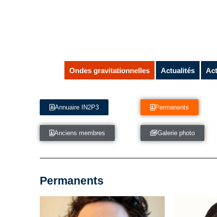
Ondes gravitationnelles
Actualités
Act
Annuaire IN2P3
Permanents
Anciens membres
Galerie photo
Permanents