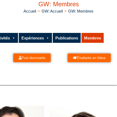
GW: Membres
Accueil
>
GW: Accueil
>
GW: Membres
ivités
Expériences
Publications
Membres
Post-doctorants
Étudiants en thèse