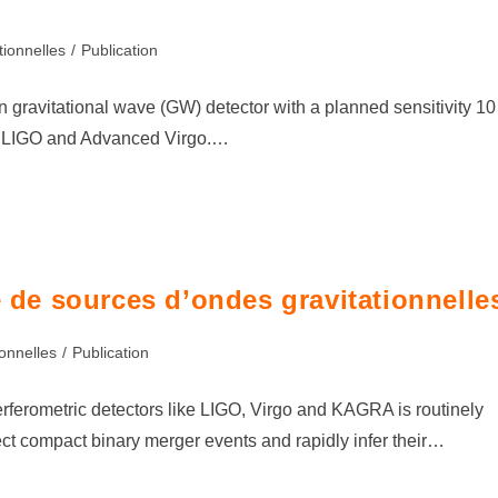
tionnelles
/
Publication
on gravitational wave (GW) detector with a planned sensitivity 10
ed LIGO and Advanced Virgo.…
e de sources d’ondes gravitationnelle
onnelles
/
Publication
rferometric detectors like LIGO, Virgo and KAGRA is routinely
ect compact binary merger events and rapidly infer their…