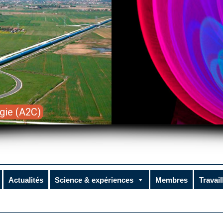
gie (A2C)
Actualités
Science & expériences
Membres
Travail