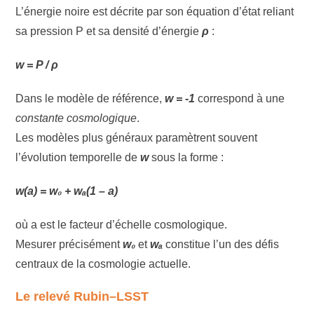
L’énergie noire est décrite par son équation d’état reliant
sa pression P et sa densité d’énergie
ρ
:
w = P / ρ
Dans le modèle de référence,
w = -1
correspond à une
constante cosmologique
.
Les modèles plus généraux paramètrent souvent
l’évolution temporelle de
w
sous la forme :
w(a) = w₀ + wₐ(1 – a)
où a est le facteur d’échelle cosmologique.
Mesurer précisément
w₀
et
wₐ
constitue l’un des défis
centraux de la cosmologie actuelle.
Le relevé Rubin–LSST