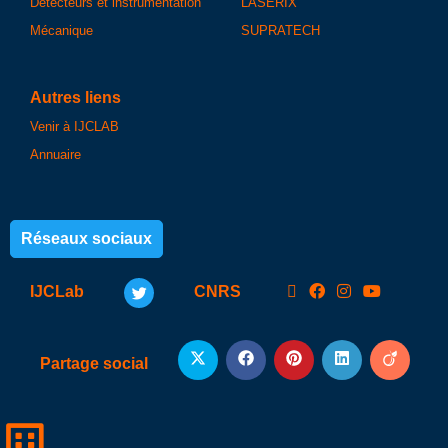
Détecteurs et instrumentation
LASERIX
Mécanique
SUPRATECH
Autres liens
Venir à IJCLAB
Annuaire
Réseaux sociaux
IJCLab
CNRS
Partage social