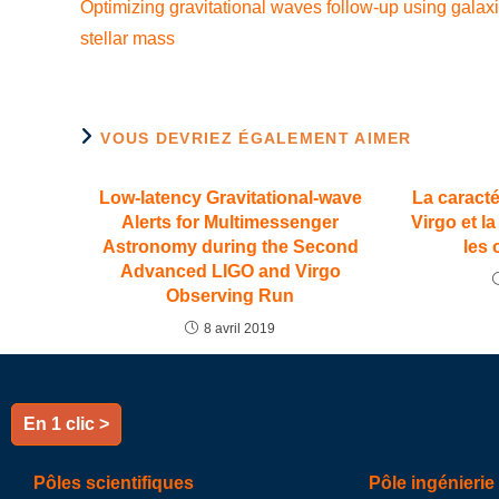
Optimizing gravitational waves follow-up using galax
stellar mass
VOUS DEVRIEZ ÉGALEMENT AIMER
Low-latency Gravitational-wave
La caracté
Alerts for Multimessenger
Virgo et l
Astronomy during the Second
les 
Advanced LIGO and Virgo
Observing Run
8 avril 2019
En 1 clic >
Pôles scientifiques
Pôle ingénierie