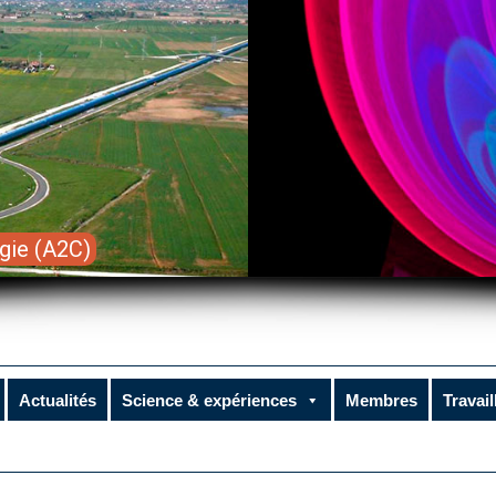
gie (A2C)
Actualités
Science & expériences
Membres
Travail