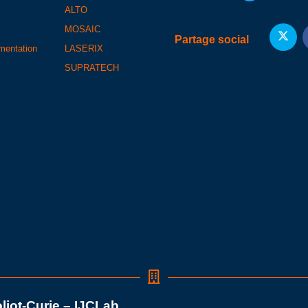
ALTO
MOSAIC
Partage social
umentation
LASERIX
SUPRATECH
oliot-Curie – IJCLab