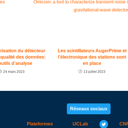
ies
Omicron: a tool to characterize transient noise 
gravitational-wave detecto
risation du détecteur
Les scintillateurs AugerPrime et
a qualité des données:
l’électronique des stations sont
outils d’analyse
en place
24 mars 2023
13 juillet 2023
Réseaux sociaux
Plateformes
IJCLab
CN