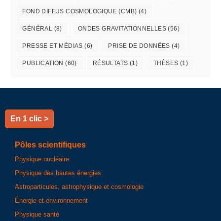
FOND DIFFUS COSMOLOGIQUE (CMB)
(4)
GÉNÉRAL
(8)
ONDES GRAVITATIONNELLES
(56)
PRESSE ET MÉDIAS
(6)
PRISE DE DONNÉES
(4)
PUBLICATION
(60)
RÉSULTATS
(1)
THÈSES
(1)
En 1 clic >
Pôles scientifiques
Physique nucléaire
Physique des hautes énergies
Astroparticules, astrophysique et cosmologie
Énergie et environnement
Physique santé