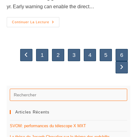
yr. Early warning can enable the direct…
Continuer La Lecture
1
2
3
4
5
6
Articles Récents
SVOM: performances du télescope X MXT
La thèse de Joseph Chevalier sur le thème des redshifts