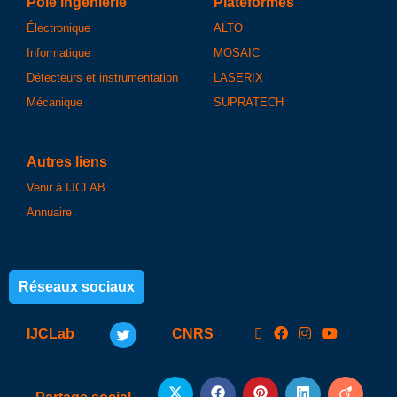
Pôle ingénierie
Plateformes
Électronique
ALTO
Informatique
MOSAIC
Détecteurs et instrumentation
LASERIX
Mécanique
SUPRATECH
Autres liens
Venir à IJCLAB
Annuaire
Réseaux sociaux
IJCLab
CNRS