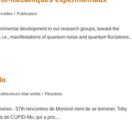
nnelles
/
Publication
erimental development in our research groups, toward the
i.e., manifestations of quantum noise and quantum fluctations
Mo
 détecteurs état solide
/
Résultats
ories - 57th rencontres de Moriond vient de se terminer. Toby
ats de CUPID-Mo, qui a pris…