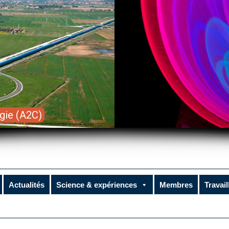
gie (A2C)
Actualités
Science & expériences
Membres
Travail